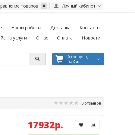
равнение товаров
Личный кабинет
0
е
Наши работы
Доставка
Контакты
йс на услуги
О нас
Оплата
Новости
0
товаров,
на
0р.
0 отзывов
17932р.