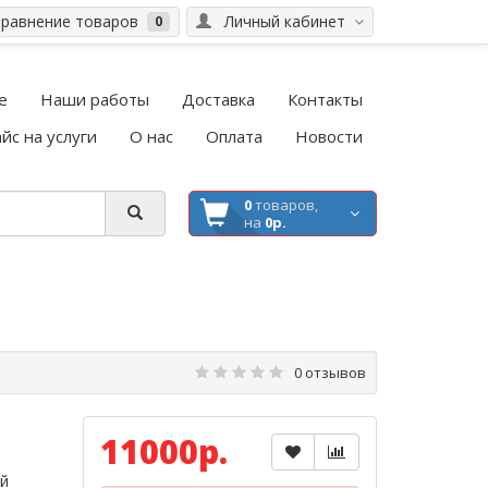
равнение товаров
Личный кабинет
0
е
Наши работы
Доставка
Контакты
йс на услуги
О нас
Оплата
Новости
0
товаров,
на
0р.
0 отзывов
11000р.
ий