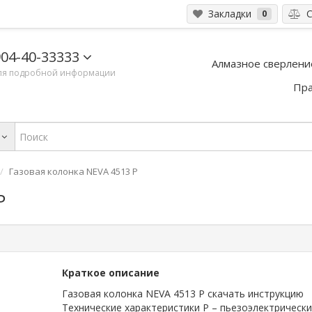
Закладки
С
0
04-40-33333
Алмазное сверлени
ля подробной информации
Пра
Газовая колонка NEVA 4513 P
P
Краткое описание
Газовая колонка NEVA 4513 P скачать инструкцию
Технические характеристики P – пьезоэлектрическ