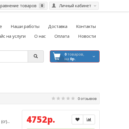
равнение товаров
Личный кабинет
0
е
Наши работы
Доставка
Контакты
йс на услуги
О нас
Оплата
Новости
0
товаров,
на
0р.
0 отзывов
4752р.
r)...