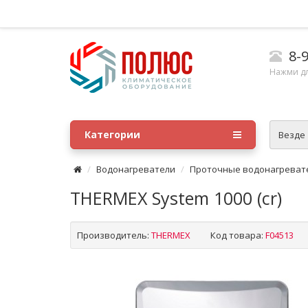
8-9
Нажми д
Категории
Везде
Водонагреватели
Проточные водонагреват
THERMEX System 1000 (cr)
Производитель:
THERMEX
Код товара:
F04513