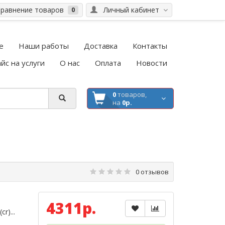
равнение товаров
Личный кабинет
0
е
Наши работы
Доставка
Контакты
йс на услуги
О нас
Оплата
Новости
0
товаров,
на
0р.
0 отзывов
4311р.
r)...