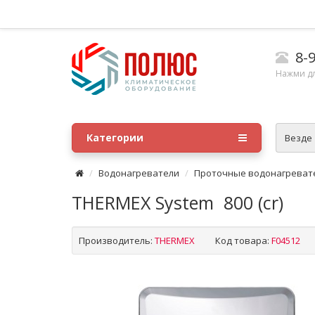
8-9
Нажми д
Категории
Везде
Водонагреватели
Проточные водонагреват
THERMEX System 800 (cr)
Производитель:
THERMEX
Код товара:
F04512