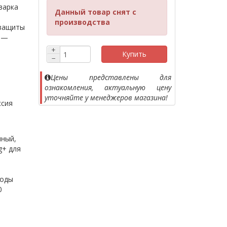
варка
Данный товар снят с
производства
 защиты
x —
+
Купить
−
Цены представлены для
ознакомления, актуальную цену
уточняйте у менеджеров магазина!
ссия
ный,
g+ для
воды
0