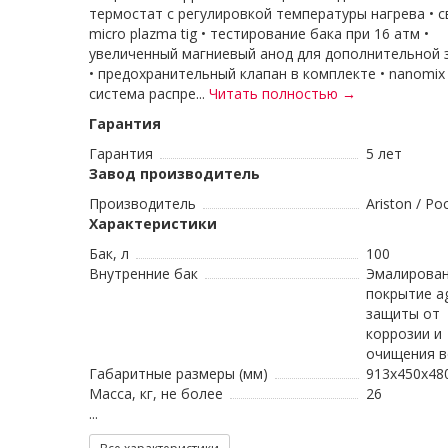
термостат с регулировкой температуры нагрева • с
micro plazma tig • тестирование бака при 16 атм •
увеличенный магниевый анод для дополнительной
• предохранительный клапан в комплекте • nanomi
система распре...
Читать полностью →
Гарантия
Гарантия
5 лет
Завод производитель
Производитель
Ariston / Ро
Характеристики
Бак, л
100
Внутренние бак
Эмалирован
покрытие a
защиты от
коррозии и
очищения 
Габаритные размеры (мм)
913x450x48
Масса, кг, не более
26
...