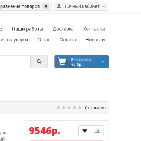
равнение товаров
Личный кабинет
0
е
Наши работы
Доставка
Контакты
йс на услуги
О нас
Оплата
Новости
0
товаров,
на
0р.
0 отзывов
9546р.
для
ий