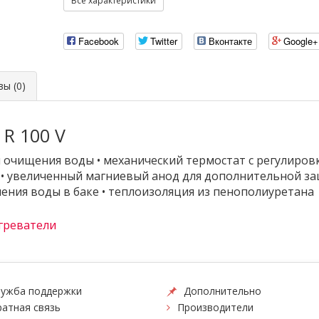
Все характеристики
Facebook
Twitter
Вконтакте
Google+
ы (0)
 R 100 V
 очищения воды • механический термостат с регулировк
атм • увеличенный магниевый анод для дополнительной 
ления воды в баке • теплоизоляция из пенополиуретана
греватели
ужба поддержки
Дополнительно
атная связь
Производители