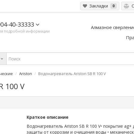
Закладки
С
0
04-40-33333
Алмазное сверлени
ля подробной информации
Пра
ческие
Ariston
Водонагреватель Ariston SB R 100 V
R 100 V
Краткое описание
Водонагреватель Ariston SB R 100 V• покрытие ag+ 
защиты от коррозии и очищения воды • механическ