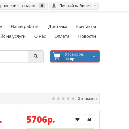
равнение товаров
Личный кабинет
0
е
Наши работы
Доставка
Контакты
йс на услуги
О нас
Оплата
Новости
0
товаров,
на
0р.
0 отзывов
5706р.
ь