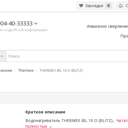
Закладки
С
0
04-40-33333
Алмазное сверлени
ля подробной информации
Пра
ческие
Thermex
THERMEX IBL 10 O (BLITZ)
Краткое описание
Водонагреватель THERMEX IBL 10 O (BLITZ)...
Читат
полностью →