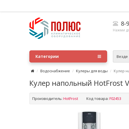
8-9
Нажми д
Категории
Везде
Водоснабжение
Кулеры для воды
Кулер н
Кулер напольный HotFrost 
Производитель:
HotFrost
Код товара:
F02453