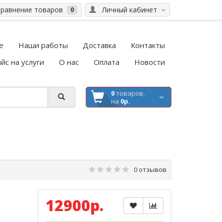
равнение товаров
Личный кабинет
0
е
Наши работы
Доставка
Контакты
йс на услуги
О нас
Оплата
Новости
0
товаров,
на
0р.
0 отзывов
12900р.