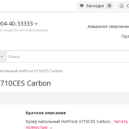
Закладки
С
0
04-40-33333
Алмазное сверлени
ля подробной информации
Пра
апольный HotFrost V710CES Carbon
V710CES Carbon
Краткое описание
Кулер напольный HotFrost V710CES Carbon...
Читать
полностью →