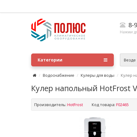
8-9
Нажми д
Категории
Везде
Водоснабжение
Кулеры для воды
Кулер н
Кулер напольный HotFrost 
Производитель:
HotFrost
Код товара:
F02465