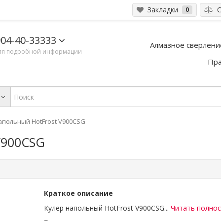
Закладки
С
0
04-40-33333
Алмазное сверлени
ля подробной информации
Пра
апольный HotFrost V900CSG
V900CSG
Краткое описание
Кулер напольный HotFrost V900CSG...
Читать полно