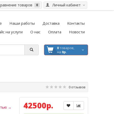
равнение товаров
Личный кабинет
0
е
Наши работы
Доставка
Контакты
йс на услуги
О нас
Оплата
Новости
0
товаров,
на
0р.
0 отзывов
42500р.
стью →