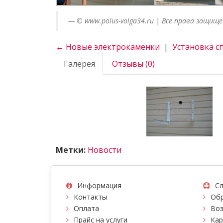
© www.polus-volga34.ru | Все права защищ
← Новые электрокаменки
|
Установка сп
Галерея
Отзывы (0)
Метки:
Новости
Информация
Сл
Контакты
Обр
Оплата
Воз
Прайс на услуги
Кар