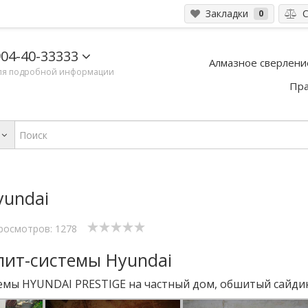
Закладки
С
0
04-40-33333
Алмазное сверлени
ля подробной информации
Пра
yundai
росмотров: 1278
лит-системы Hyundai
емы HYUNDAI PRESTIGE на частный дом, обшитый сайди