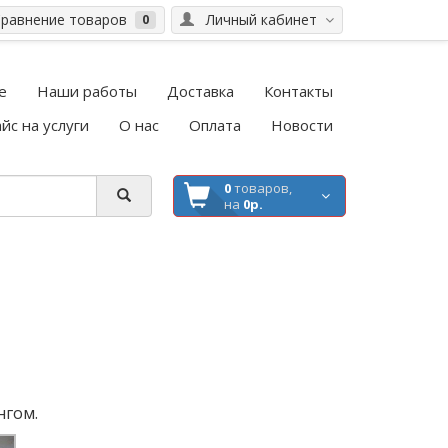
равнение товаров
Личный кабинет
0
е
Наши работы
Доставка
Контакты
йс на услуги
О нас
Оплата
Новости
0
товаров,
на
0р.
нгом.