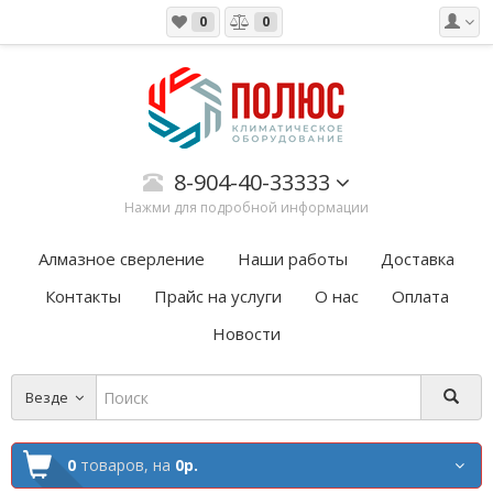
0
0
8-904-40-33333
Нажми для подробной информации
Алмазное сверление
Наши работы
Доставка
Контакты
Прайс на услуги
О нас
Оплата
Новости
Везде
0
товаров,
на
0р.