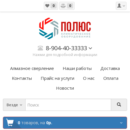
0
0
8-904-40-33333
Нажми для подробной информации
Алмазное сверление
Наши работы
Доставка
Контакты
Прайс на услуги
О нас
Оплата
Новости
Везде
0
товаров,
на
0р.