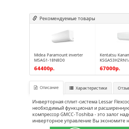
Рекомендуемые товары
Midea Paramount inverter
Kentatsu Kana
MSAG1-18N8D0
KSGA53HZRN1
DC inverter
64400р.
67000р.
Описание
Характеристики
Отзыв
Инверторная сплит-система Lessar Flexco
необходимый функционал и расширенную 
компрессор GMCC-Toshiba - это залог на
инверторное управление Вы экономите н