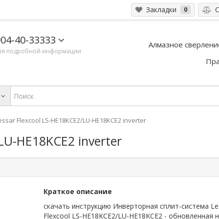
Закладки
С
0
04-40-33333
Алмазное сверлени
ля подробной информации
Пра
essar Flexcool LS-HE18KCE2/LU-HE18KCE2 inverter
/LU-HE18KCE2 inverter
Краткое описание
скачать инструкцию Инверторная сплит-система Le
Flexcool LS-HE18KCE2/LU-HE18KCE2 - обновленная 