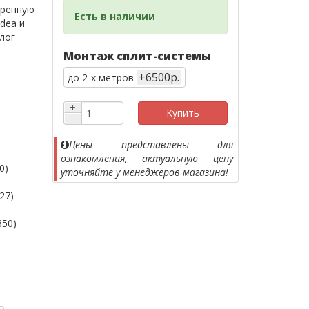
иренную
Есть в наличии
dea и
лог
Монтаж сплит-системы
+6500р.
до 2-х метров
+
Купить
−
Цены представлены для
ознакомления, актуальную цену
0)
уточняйте у менеджеров магазина!
27)
350)