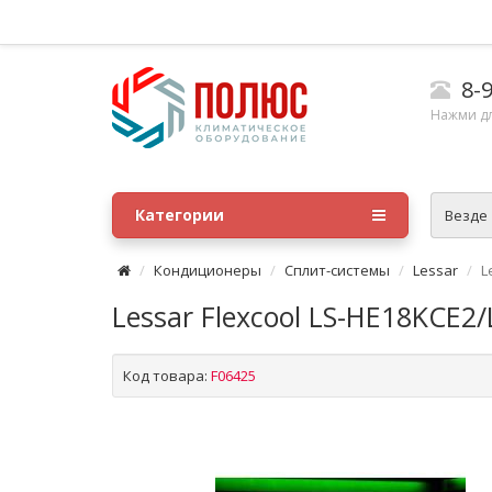
8-9
Нажми д
Категории
Везде
Кондиционеры
Сплит-системы
Lessar
L
Lessar Flexcool LS-HE18KCE2
Код товара:
F06425