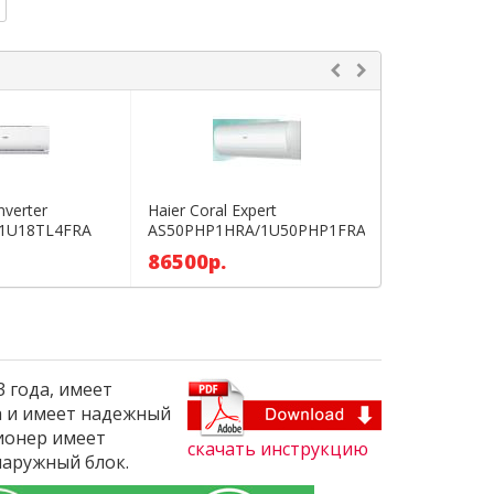
nverter
Haier Coral Expert
Shuft Tor inv
1U18TL4FRA
AS50PHP1HRA/1U50PHP1FRA
18HN1_22Y
inverter
86500р.
54990р.
 года, имеет
a и имеет надежный
ционер имеет
скачать инструкцию
наружный блок.