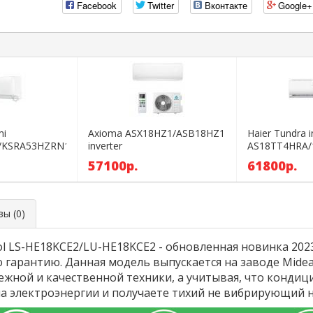
Facebook
Twitter
Вконтакте
Google+
mi
Axioma ASX18HZ1/ASB18HZ1
Haier Tundra i
/KSRA53HZRN1
inverter
AS18TT4HRA/
57100р.
61800р.
ы (0)
ol LS-HE18KCE2/LU-HE18KCE2 - обновленная новинка 2023
гарантию. Данная модель выпускается на заводе Mide
дежной и качественной техники, а учитывая, что конди
а электроэнергии и получаете тихий не вибрирующий 