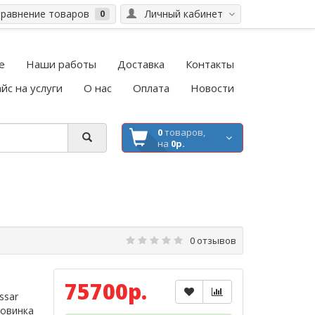
равнение товаров
Личный кабинет
0
е
Наши работы
Доставка
Контакты
йс на услуги
О нас
Оплата
Новости
0
товаров,
на
0р.
0 отзывов
75700р.
ssar
новинка